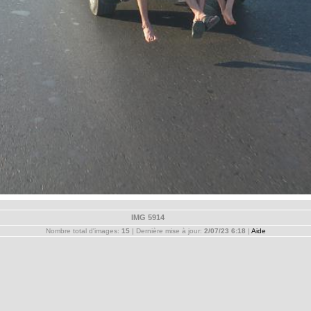
IMG 5914
Nombre total d'images:
15
| Dernière mise à jour:
2/07/23 6:18
|
Aide