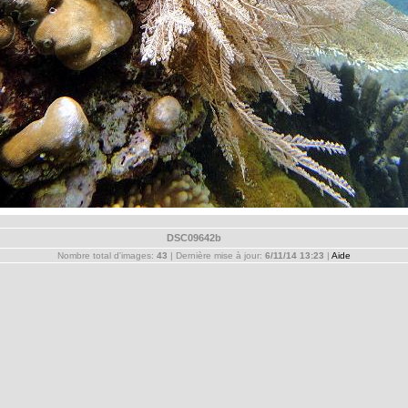
DSC09642b
Nombre total d'images:
43
| Dernière mise à jour:
6/11/14 13:23
|
Aide